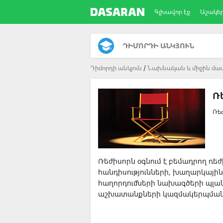
Գլխավոր էջ
Աշակե
ԴԻՄՈՐԴԻ ԱՆԿՅՈՒՆ
Դիմորդի անկյուն
Նախնական և միջին մաս
Ռ
Ռե
Ռեժիսորն օգնում է բեմադրող ռ
հանդիսությունների, խաղարկայի
հաղորդումների նախագծերի պլա
աշխատանքների կազմակերպման