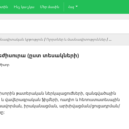
րտին
Ինչ կա-չկա
Մեր մասին
Հայ
նագիտական կրթություն
Ոլորտներ և մասնագիտություններ
...
եժիսուրա (ըստ տեսակների)
ժիսոր
եժիսորին թատերական ներկայացումների, զանգվածային
ն և վավերագրական ֆիլմերի, ռադիո և հեռուստատեսային
նավորման, իրականացման, արխիվացման/ցուցադրման/
ը: