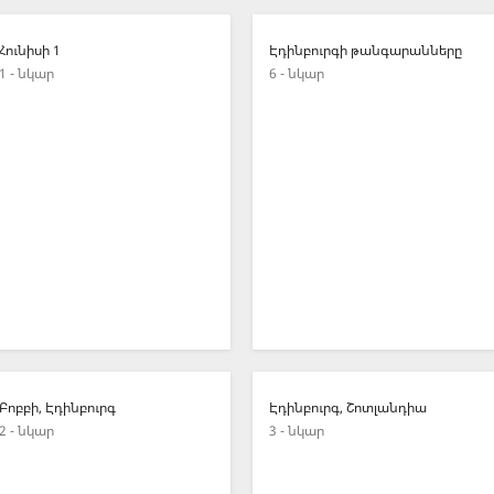
Հունիսի 1
Էդինբուրգի թանգարանները
1 - նկար
6 - նկար
Բոբբի, Էդինբուրգ
Էդինբուրգ, Շոտլանդիա
2 - նկար
3 - նկար