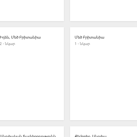
Իդեն, Մեծ Բրիտանիա
Մեծ Բրիտանիա
2 - նկար
1 - նկար
Անգլիական ճամփորդություններ
Քեմբրիջ, Անգլիա