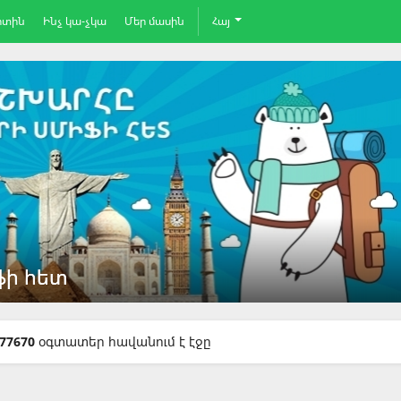
րտին
Ինչ կա-չկա
Մեր մասին
Հայ
ֆի հետ
ֆի հետ
77670
օգտատեր հավանում է էջը