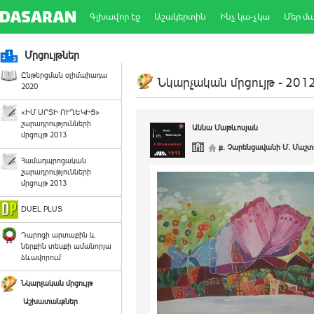
Գլխավոր էջ
Աշակերտին
Ինչ կա-չկա
Մեր մ
Մրցույթներ
Ընթերցման օլիմպիադա
Նկարչական մրցույթ - 2012
2020
«ԻՄ ՍՐՏԻ ՈՒՂԵԿԻՑ»
շարադրությունների
Աննա Մաթևոսյան
մրցույթ 2013
ք. Չարենցավանի Մ. Մաշտո
Համադպրոցական
շարադրությունների
մրցույթ 2013
DUEL PLUS
Դպրոցի արտաքին և
ներքին տեսքի ամանորյա
ձևավորում
Նկարչական մրցույթ
Աշխատանքներ