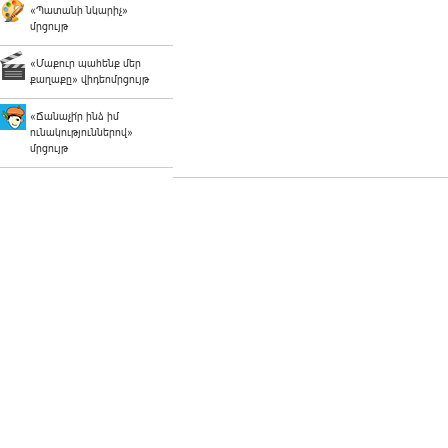
«Պատանի նկարիչ»
մրցույթ
«Մաքուր պահենք մեր
քաղաքը» վիդեոմրցույթ
«Ճանաչի՛ր ինձ իմ
ունակություններով»
մրցույթ