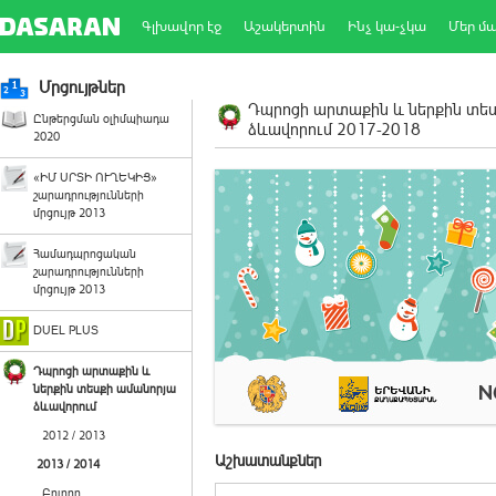
Գլխավոր էջ
Աշակերտին
Ինչ կա-չկա
Մեր մ
Մրցույթներ
Դպրոցի արտաքին և ներքին տե
Ընթերցման օլիմպիադա
ձևավորում 2017-2018
2020
«ԻՄ ՍՐՏԻ ՈՒՂԵԿԻՑ»
շարադրությունների
մրցույթ 2013
Համադպրոցական
շարադրությունների
մրցույթ 2013
DUEL PLUS
Դպրոցի արտաքին և
ներքին տեսքի ամանորյա
ձևավորում
2012 / 2013
Աշխատանքներ
2013 / 2014
Բոլորը