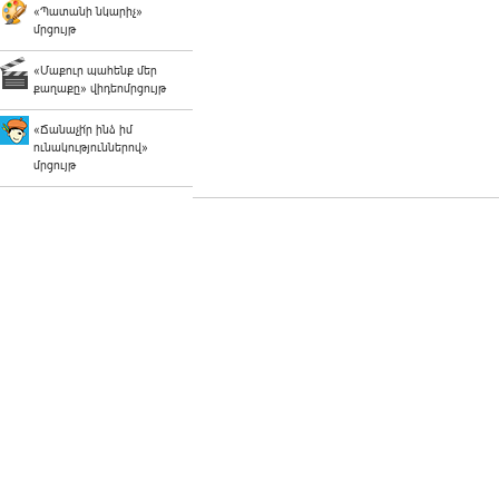
«Պատանի նկարիչ»
մրցույթ
«Մաքուր պահենք մեր
քաղաքը» վիդեոմրցույթ
«Ճանաչի՛ր ինձ իմ
ունակություններով»
մրցույթ