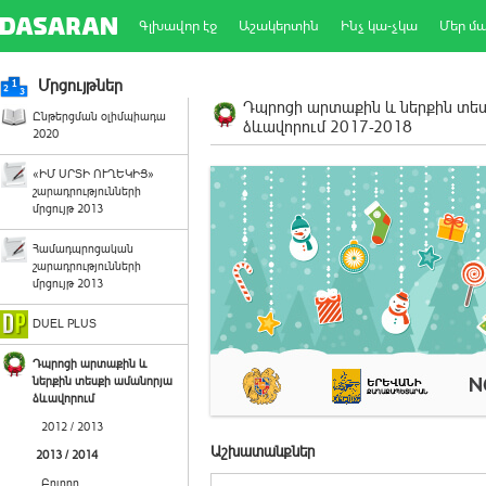
Գլխավոր էջ
Աշակերտին
Ինչ կա-չկա
Մեր մ
Մրցույթներ
Դպրոցի արտաքին և ներքին տե
Ընթերցման օլիմպիադա
ձևավորում 2017-2018
2020
«ԻՄ ՍՐՏԻ ՈՒՂԵԿԻՑ»
շարադրությունների
մրցույթ 2013
Համադպրոցական
շարադրությունների
մրցույթ 2013
DUEL PLUS
Դպրոցի արտաքին և
ներքին տեսքի ամանորյա
ձևավորում
2012 / 2013
Աշխատանքներ
2013 / 2014
Բոլորը