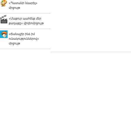
«Պատանի նկարիչ»
մրցույթ
«Մաքուր պահենք մեր
քաղաքը» վիդեոմրցույթ
«Ճանաչի՛ր ինձ իմ
ունակություններով»
մրցույթ