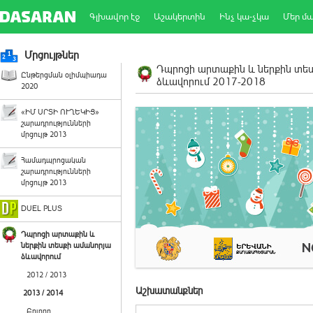
Գլխավոր էջ
Աշակերտին
Ինչ կա-չկա
Մեր մ
Մրցույթներ
Դպրոցի արտաքին և ներքին տե
Ընթերցման օլիմպիադա
ձևավորում 2017-2018
2020
«ԻՄ ՍՐՏԻ ՈՒՂԵԿԻՑ»
շարադրությունների
մրցույթ 2013
Համադպրոցական
շարադրությունների
մրցույթ 2013
DUEL PLUS
Դպրոցի արտաքին և
ներքին տեսքի ամանորյա
ձևավորում
2012 / 2013
Աշխատանքներ
2013 / 2014
Բոլորը