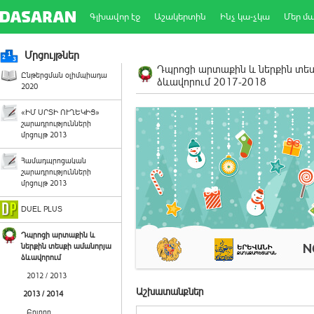
Գլխավոր էջ
Աշակերտին
Ինչ կա-չկա
Մեր մ
Մրցույթներ
Դպրոցի արտաքին և ներքին տե
Ընթերցման օլիմպիադա
ձևավորում 2017-2018
2020
«ԻՄ ՍՐՏԻ ՈՒՂԵԿԻՑ»
շարադրությունների
մրցույթ 2013
Համադպրոցական
շարադրությունների
մրցույթ 2013
DUEL PLUS
Դպրոցի արտաքին և
ներքին տեսքի ամանորյա
ձևավորում
2012 / 2013
Աշխատանքներ
2013 / 2014
Բոլորը