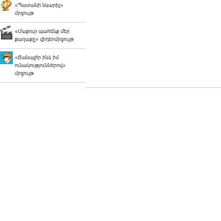
«Պատանի նկարիչ»
մրցույթ
«Մաքուր պահենք մեր
քաղաքը» վիդեոմրցույթ
«Ճանաչի՛ր ինձ իմ
ունակություններով»
մրցույթ