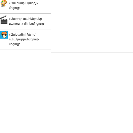
«Պատանի նկարիչ»
մրցույթ
«Մաքուր պահենք մեր
քաղաքը» վիդեոմրցույթ
«Ճանաչի՛ր ինձ իմ
ունակություններով»
մրցույթ