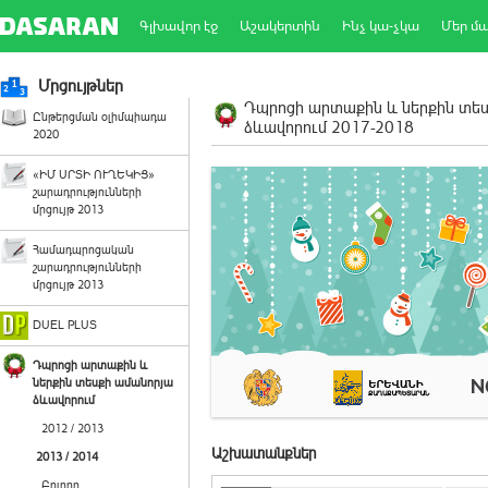
Գլխավոր էջ
Աշակերտին
Ինչ կա-չկա
Մեր մ
Մրցույթներ
Դպրոցի արտաքին և ներքին տե
Ընթերցման օլիմպիադա
ձևավորում 2017-2018
2020
«ԻՄ ՍՐՏԻ ՈՒՂԵԿԻՑ»
շարադրությունների
մրցույթ 2013
Համադպրոցական
շարադրությունների
մրցույթ 2013
DUEL PLUS
Դպրոցի արտաքին և
ներքին տեսքի ամանորյա
ձևավորում
2012 / 2013
Աշխատանքներ
2013 / 2014
Բոլորը