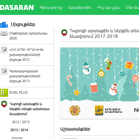
Գլխավոր էջ
Աշակերտին
Ինչ կա-չկա
Մեր մ
Մրցույթներ
Դպրոցի արտաքին և ներքին տե
Ընթերցման օլիմպիադա
ձևավորում 2017-2018
2020
«ԻՄ ՍՐՏԻ ՈՒՂԵԿԻՑ»
շարադրությունների
մրցույթ 2013
Համադպրոցական
շարադրությունների
մրցույթ 2013
DUEL PLUS
Դպրոցի արտաքին և
ներքին տեսքի ամանորյա
ձևավորում
2012 / 2013
Աշխատանքներ
2013 / 2014
Բոլորը