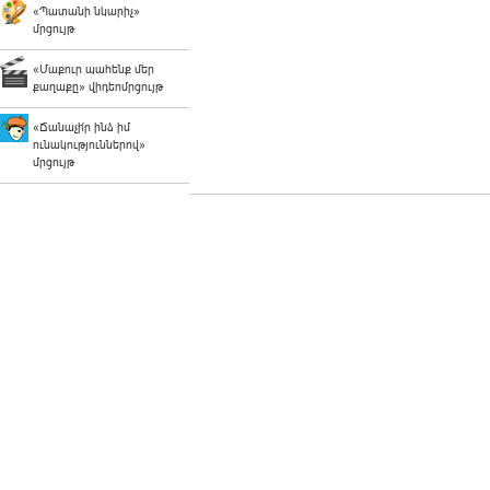
«Պատանի նկարիչ»
մրցույթ
«Մաքուր պահենք մեր
քաղաքը» վիդեոմրցույթ
«Ճանաչի՛ր ինձ իմ
ունակություններով»
մրցույթ