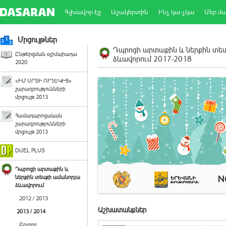
Գլխավոր էջ
Աշակերտին
Ինչ կա-չկա
Մեր մ
Մրցույթներ
Դպրոցի արտաքին և ներքին տե
Ընթերցման օլիմպիադա
ձևավորում 2017-2018
2020
«ԻՄ ՍՐՏԻ ՈՒՂԵԿԻՑ»
շարադրությունների
մրցույթ 2013
Համադպրոցական
շարադրությունների
մրցույթ 2013
DUEL PLUS
Դպրոցի արտաքին և
ներքին տեսքի ամանորյա
ձևավորում
2012 / 2013
Աշխատանքներ
2013 / 2014
Բոլորը