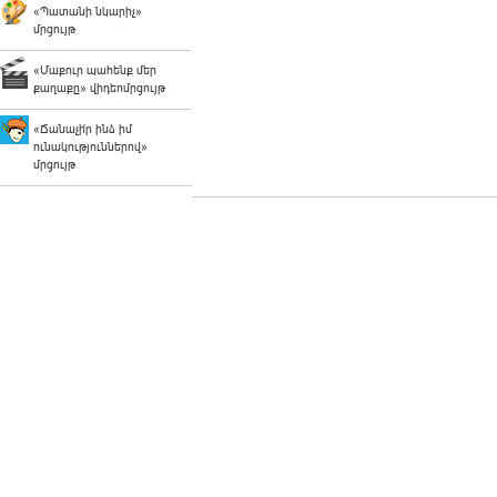
«Պատանի նկարիչ»
մրցույթ
«Մաքուր պահենք մեր
քաղաքը» վիդեոմրցույթ
«Ճանաչի՛ր ինձ իմ
ունակություններով»
մրցույթ