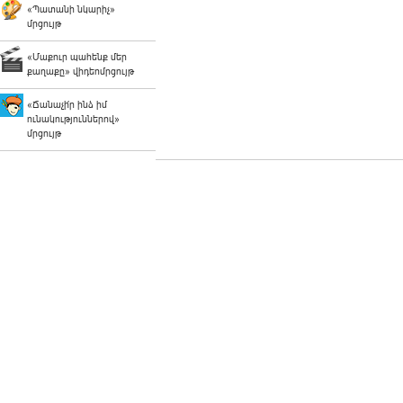
«Պատանի նկարիչ»
մրցույթ
«Մաքուր պահենք մեր
քաղաքը» վիդեոմրցույթ
«Ճանաչի՛ր ինձ իմ
ունակություններով»
մրցույթ