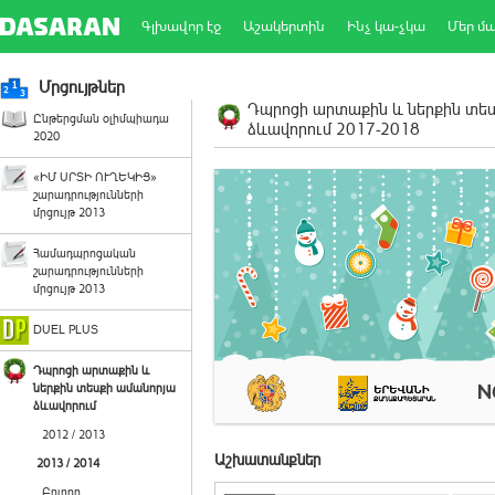
Գլխավոր էջ
Աշակերտին
Ինչ կա-չկա
Մեր մ
Մրցույթներ
Դպրոցի արտաքին և ներքին տե
Ընթերցման օլիմպիադա
ձևավորում 2017-2018
2020
«ԻՄ ՍՐՏԻ ՈՒՂԵԿԻՑ»
շարադրությունների
մրցույթ 2013
Համադպրոցական
շարադրությունների
մրցույթ 2013
DUEL PLUS
Դպրոցի արտաքին և
ներքին տեսքի ամանորյա
ձևավորում
2012 / 2013
Աշխատանքներ
2013 / 2014
Բոլորը