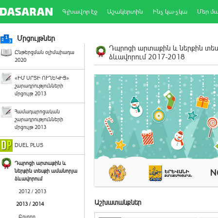
Գլխավոր էջ
Աշակերտին
Ինչ կա-չկա
Մեր մ
Մրցույթներ
Դպրոցի արտաքին և ներքին տե
Ընթերցման օլիմպիադա
ձևավորում 2017-2018
2020
«ԻՄ ՍՐՏԻ ՈՒՂԵԿԻՑ»
շարադրությունների
մրցույթ 2013
Համադպրոցական
շարադրությունների
մրցույթ 2013
DUEL PLUS
Դպրոցի արտաքին և
ներքին տեսքի ամանորյա
ձևավորում
2012 / 2013
Աշխատանքներ
2013 / 2014
Բոլորը