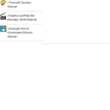
«Պատանի նկարիչ»
մրցույթ
«Մաքուր պահենք մեր
քաղաքը» վիդեոմրցույթ
«Ճանաչի՛ր ինձ իմ
ունակություններով»
մրցույթ