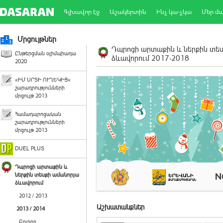
Գլխավոր էջ
Աշակերտին
Ինչ կա-չկա
Մեր մ
Մրցույթներ
Դպրոցի արտաքին և ներքին տե
Ընթերցման օլիմպիադա
ձևավորում 2017-2018
2020
«ԻՄ ՍՐՏԻ ՈՒՂԵԿԻՑ»
շարադրությունների
մրցույթ 2013
Համադպրոցական
շարադրությունների
մրցույթ 2013
DUEL PLUS
Դպրոցի արտաքին և
ներքին տեսքի ամանորյա
ձևավորում
2012 / 2013
Աշխատանքներ
2013 / 2014
Բոլորը