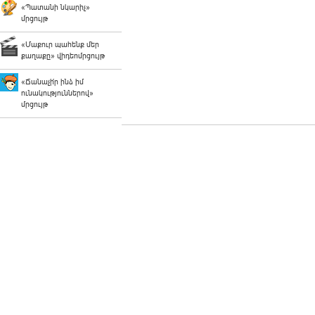
«Պատանի նկարիչ»
մրցույթ
«Մաքուր պահենք մեր
քաղաքը» վիդեոմրցույթ
«Ճանաչի՛ր ինձ իմ
ունակություններով»
մրցույթ