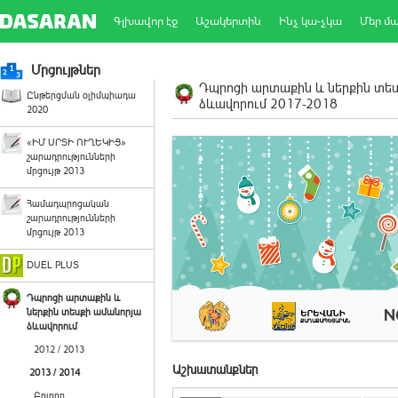
Գլխավոր էջ
Աշակերտին
Ինչ կա-չկա
Մեր մ
Մրցույթներ
Դպրոցի արտաքին և ներքին տե
Ընթերցման օլիմպիադա
ձևավորում 2017-2018
2020
«ԻՄ ՍՐՏԻ ՈՒՂԵԿԻՑ»
շարադրությունների
մրցույթ 2013
Համադպրոցական
շարադրությունների
մրցույթ 2013
DUEL PLUS
Դպրոցի արտաքին և
ներքին տեսքի ամանորյա
ձևավորում
2012 / 2013
Աշխատանքներ
2013 / 2014
Բոլորը