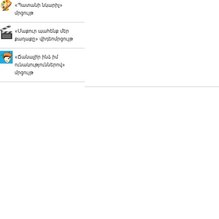
«Պատանի նկարիչ»
մրցույթ
«Մաքուր պահենք մեր
քաղաքը» վիդեոմրցույթ
«Ճանաչի՛ր ինձ իմ
ունակություններով»
մրցույթ