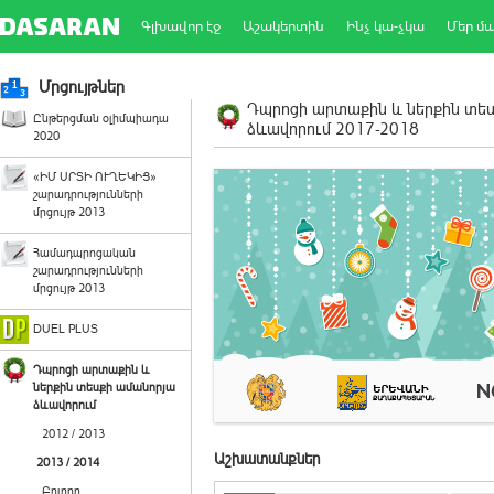
Գլխավոր էջ
Աշակերտին
Ինչ կա-չկա
Մեր մ
Մրցույթներ
Դպրոցի արտաքին և ներքին տե
Ընթերցման օլիմպիադա
ձևավորում 2017-2018
2020
«ԻՄ ՍՐՏԻ ՈՒՂԵԿԻՑ»
շարադրությունների
մրցույթ 2013
Համադպրոցական
շարադրությունների
մրցույթ 2013
DUEL PLUS
Դպրոցի արտաքին և
ներքին տեսքի ամանորյա
ձևավորում
2012 / 2013
Աշխատանքներ
2013 / 2014
Բոլորը