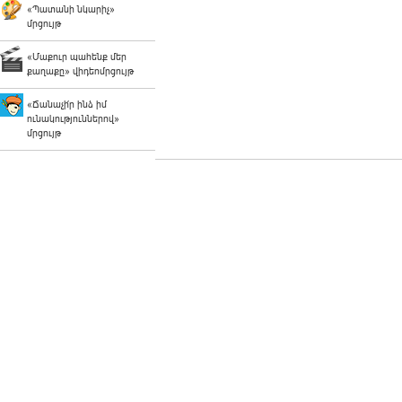
«Պատանի նկարիչ»
մրցույթ
«Մաքուր պահենք մեր
քաղաքը» վիդեոմրցույթ
«Ճանաչի՛ր ինձ իմ
ունակություններով»
մրցույթ