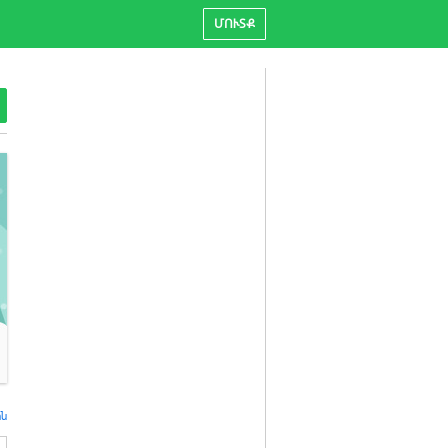
ՄՈՒՏՔ
ին