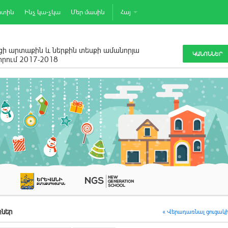
րտին
Ինչ կա-չկա
Մեր մասին
Հայ
ի արտաքին և ներքին տեսքի ամանորյա
ԿԱՆՈՆՆԵՐ
րում 2017-2018
ներ
« Վերադառնալ ցուցակ