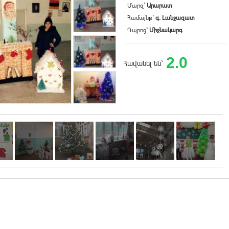
Մարզ`
Արարատ
Համայնք`
գ. Լանջազատ
Դպրոց`
Միջնակարգ
2.0
Հավանել են`