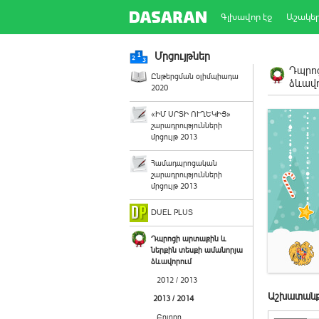
Գլխավոր էջ
Աշակե
Մրցույթներ
Դպրոց
Ընթերցման օլիմպիադա
ձևավո
2020
«ԻՄ ՍՐՏԻ ՈՒՂԵԿԻՑ»
շարադրությունների
մրցույթ 2013
Համադպրոցական
շարադրությունների
մրցույթ 2013
DUEL PLUS
Դպրոցի արտաքին և
ներքին տեսքի ամանորյա
ձևավորում
2012 / 2013
Աշխատանք
2013 / 2014
Բոլորը