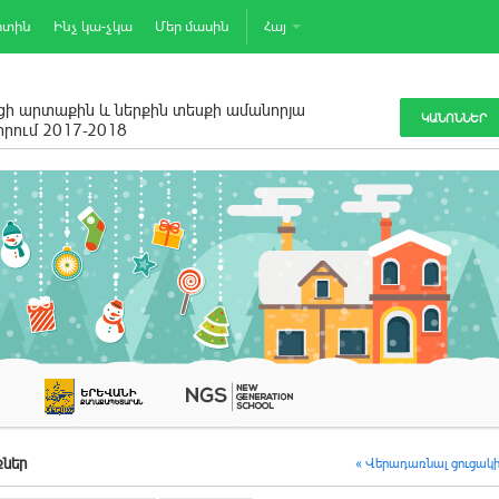
րտին
Ինչ կա-չկա
Մեր մասին
Հայ
ի արտաքին և ներքին տեսքի ամանորյա
ԿԱՆՈՆՆԵՐ
րում 2017-2018
ներ
« Վերադառնալ ցուցակ