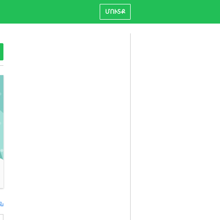
ՄՈՒՏՔ
ին