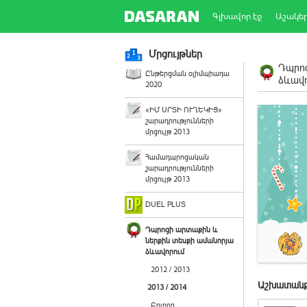
Գլխավոր էջ
Աշակե
Մրցույթներ
Դպրոց
Ընթերցման օլիմպիադա
ձևավո
2020
«ԻՄ ՍՐՏԻ ՈՒՂԵԿԻՑ»
շարադրությունների
մրցույթ 2013
Համադպրոցական
շարադրությունների
մրցույթ 2013
DUEL PLUS
Դպրոցի արտաքին և
ներքին տեսքի ամանորյա
ձևավորում
2012 / 2013
Աշխատանք
2013 / 2014
Բոլորը