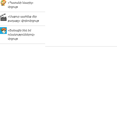
«Պատանի նկարիչ»
մրցույթ
«Մաքուր պահենք մեր
քաղաքը» վիդեոմրցույթ
«Ճանաչի՛ր ինձ իմ
ունակություններով»
մրցույթ