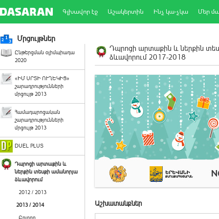
Գլխավոր էջ
Աշակերտին
Ինչ կա-չկա
Մեր մ
Մրցույթներ
Դպրոցի արտաքին և ներքին տե
Ընթերցման օլիմպիադա
ձևավորում 2017-2018
2020
«ԻՄ ՍՐՏԻ ՈՒՂԵԿԻՑ»
շարադրությունների
մրցույթ 2013
Համադպրոցական
շարադրությունների
մրցույթ 2013
DUEL PLUS
Դպրոցի արտաքին և
ներքին տեսքի ամանորյա
ձևավորում
2012 / 2013
Աշխատանքներ
2013 / 2014
Բոլորը