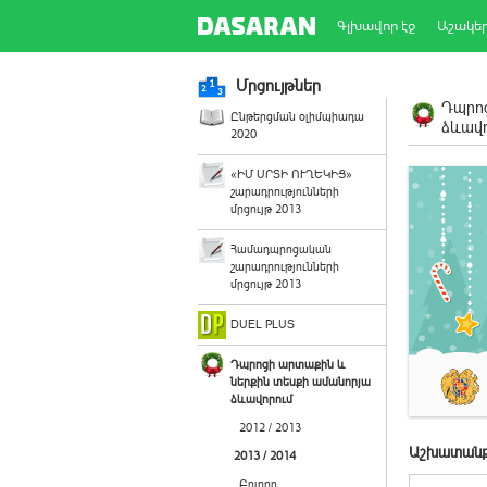
Գլխավոր էջ
Աշակե
Մրցույթներ
Դպրոց
Ընթերցման օլիմպիադա
ձևավո
2020
«ԻՄ ՍՐՏԻ ՈՒՂԵԿԻՑ»
շարադրությունների
մրցույթ 2013
Համադպրոցական
շարադրությունների
մրցույթ 2013
DUEL PLUS
Դպրոցի արտաքին և
ներքին տեսքի ամանորյա
ձևավորում
2012 / 2013
Աշխատանք
2013 / 2014
Բոլորը