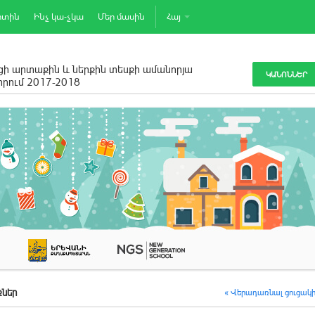
րտին
Ինչ կա-չկա
Մեր մասին
Հայ
ի արտաքին և ներքին տեսքի ամանորյա
ԿԱՆՈՆՆԵՐ
րում 2017-2018
ներ
« Վերադառնալ ցուցակ