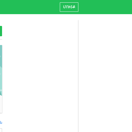
ՄՈՒՏՔ
ին