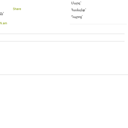
Մարզ`
Share
Համայնք`
ն`
Դպրոց`
N.am