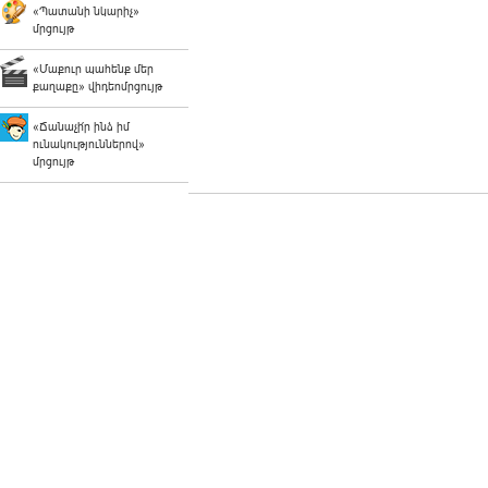
«Պատանի նկարիչ»
մրցույթ
«Մաքուր պահենք մեր
քաղաքը» վիդեոմրցույթ
«Ճանաչի՛ր ինձ իմ
ունակություններով»
մրցույթ