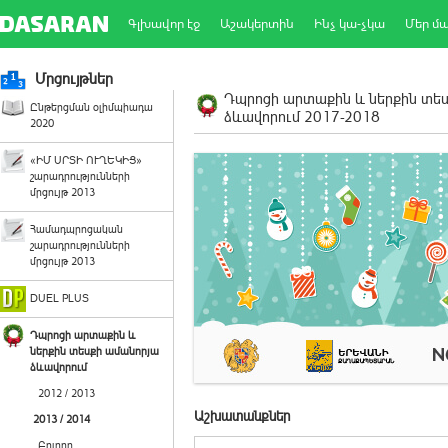
Գլխավոր էջ
Աշակերտին
Ինչ կա-չկա
Մեր մ
Մրցույթներ
Դպրոցի արտաքին և ներքին տե
Ընթերցման օլիմպիադա
ձևավորում 2017-2018
2020
«ԻՄ ՍՐՏԻ ՈՒՂԵԿԻՑ»
շարադրությունների
մրցույթ 2013
Համադպրոցական
շարադրությունների
մրցույթ 2013
DUEL PLUS
Դպրոցի արտաքին և
ներքին տեսքի ամանորյա
ձևավորում
2012 / 2013
Աշխատանքներ
2013 / 2014
Բոլորը