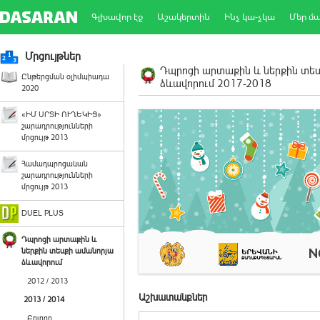
Գլխավոր էջ
Աշակերտին
Ինչ կա-չկա
Մեր մ
Մրցույթներ
Դպրոցի արտաքին և ներքին տե
Ընթերցման օլիմպիադա
ձևավորում 2017-2018
2020
«ԻՄ ՍՐՏԻ ՈՒՂԵԿԻՑ»
շարադրությունների
մրցույթ 2013
Համադպրոցական
շարադրությունների
մրցույթ 2013
DUEL PLUS
Դպրոցի արտաքին և
ներքին տեսքի ամանորյա
ձևավորում
2012 / 2013
Աշխատանքներ
2013 / 2014
Բոլորը