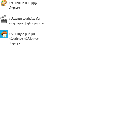
«Պատանի նկարիչ»
մրցույթ
«Մաքուր պահենք մեր
քաղաքը» վիդեոմրցույթ
«Ճանաչի՛ր ինձ իմ
ունակություններով»
մրցույթ