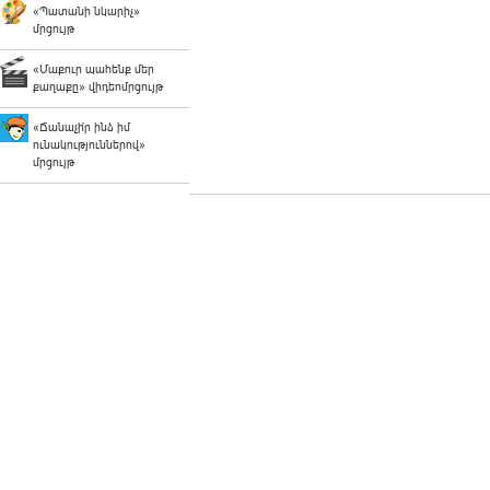
«Պատանի նկարիչ»
մրցույթ
«Մաքուր պահենք մեր
քաղաքը» վիդեոմրցույթ
«Ճանաչի՛ր ինձ իմ
ունակություններով»
մրցույթ