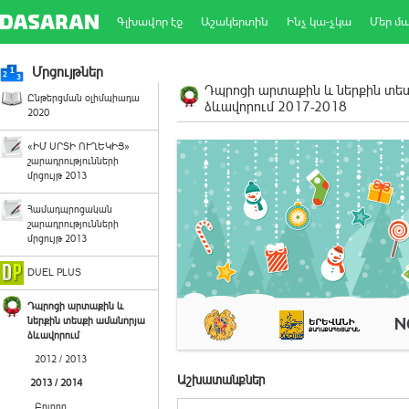
Գլխավոր էջ
Աշակերտին
Ինչ կա-չկա
Մեր մ
Մրցույթներ
Դպրոցի արտաքին և ներքին տե
Ընթերցման օլիմպիադա
ձևավորում 2017-2018
2020
«ԻՄ ՍՐՏԻ ՈՒՂԵԿԻՑ»
շարադրությունների
մրցույթ 2013
Համադպրոցական
շարադրությունների
մրցույթ 2013
DUEL PLUS
Դպրոցի արտաքին և
ներքին տեսքի ամանորյա
ձևավորում
2012 / 2013
Աշխատանքներ
2013 / 2014
Բոլորը