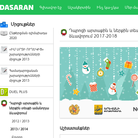
Գլխավոր էջ
Աշակերտին
Ինչ կա-չկա
Մեր մ
Մրցույթներ
Դպրոցի արտաքին և ներքին տե
Ընթերցման օլիմպիադա
ձևավորում 2017-2018
2020
«ԻՄ ՍՐՏԻ ՈՒՂԵԿԻՑ»
շարադրությունների
մրցույթ 2013
Համադպրոցական
շարադրությունների
մրցույթ 2013
DUEL PLUS
Դպրոցի արտաքին և
ներքին տեսքի ամանորյա
ձևավորում
2012 / 2013
Աշխատանքներ
2013 / 2014
Բոլորը