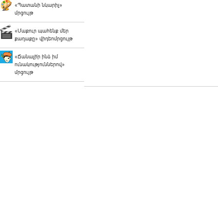
«Պատանի նկարիչ»
մրցույթ
«Մաքուր պահենք մեր
քաղաքը» վիդեոմրցույթ
«Ճանաչի՛ր ինձ իմ
ունակություններով»
մրցույթ