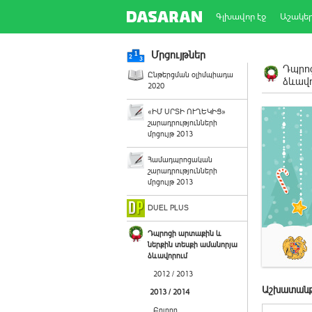
Գլխավոր էջ
Աշակե
Մրցույթներ
Դպրոց
Ընթերցման օլիմպիադա
ձևավո
2020
«ԻՄ ՍՐՏԻ ՈՒՂԵԿԻՑ»
շարադրությունների
մրցույթ 2013
Համադպրոցական
շարադրությունների
մրցույթ 2013
DUEL PLUS
Դպրոցի արտաքին և
ներքին տեսքի ամանորյա
ձևավորում
2012 / 2013
Աշխատանք
2013 / 2014
Բոլորը