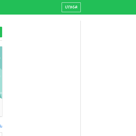
ՄՈՒՏՔ
ին