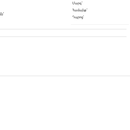
Մարզ`
Համայնք`
ն`
Դպրոց`