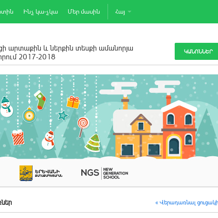
րտին
Ինչ կա-չկա
Մեր մասին
Հայ
ի արտաքին և ներքին տեսքի ամանորյա
ԿԱՆՈՆՆԵՐ
րում 2017-2018
ներ
« Վերադառնալ ցուցակ