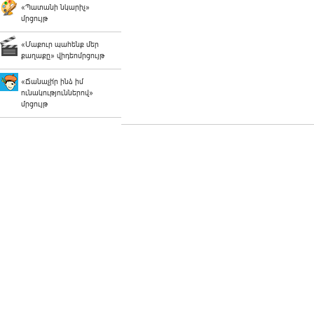
«Պատանի նկարիչ»
մրցույթ
«Մաքուր պահենք մեր
քաղաքը» վիդեոմրցույթ
«Ճանաչի՛ր ինձ իմ
ունակություններով»
մրցույթ