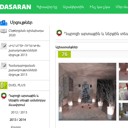
Գլխավոր էջ
Աշակերտին
Ինչ կա-չկա
Մեր մ
Մրցույթներ
Ընթերցման օլիմպիադա
Դպրոցի արտաքին և ներքին տեսք
2020
«ԻՄ ՍՐՏԻ ՈՒՂԵԿԻՑ»
Աշխատանքներ
շարադրությունների
76
մրցույթ 2013
Համադպրոցական
շարադրությունների
մրցույթ 2013
DUEL PLUS
Դպրոցի արտաքին և
ներքին տեսքի ամանորյա
ձևավորում
2012 / 2013
2013 / 2014
Բոլորը