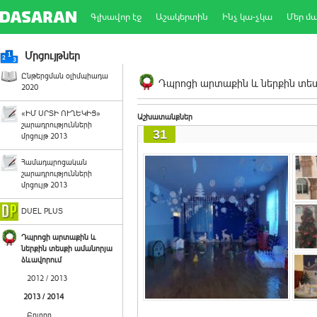
Գլխավոր էջ
Աշակերտին
Ինչ կա-չկա
Մեր մ
Մրցույթներ
Ընթերցման օլիմպիադա
Դպրոցի արտաքին և ներքին տեսք
2020
«ԻՄ ՍՐՏԻ ՈՒՂԵԿԻՑ»
Աշխատանքներ
շարադրությունների
31
մրցույթ 2013
Համադպրոցական
շարադրությունների
մրցույթ 2013
DUEL PLUS
Դպրոցի արտաքին և
ներքին տեսքի ամանորյա
ձևավորում
2012 / 2013
2013 / 2014
Բոլորը