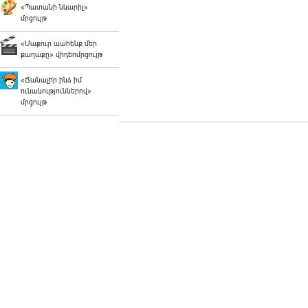
«Պատանի նկարիչ»
մրցույթ
«Մաքուր պահենք մեր
քաղաքը» վիդեոմրցույթ
«Ճանաչի՛ր ինձ իմ
ունակություններով»
մրցույթ