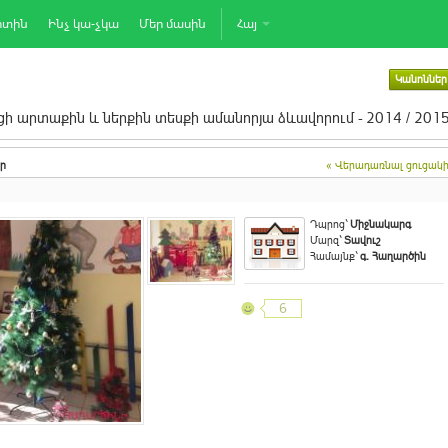
րտին
Ինչ կա-չկա
Մեր մասին
Հայ
Կանոններ
ի արտաքին և ներքին տեսքի ամանորյա ձևավորում - 2014 / 201
ր
« Վերադառնալ ցուցակ
Դպրոց`
Միջնակարգ
Մարզ`
Տավուշ
Համայնք`
գ. Հաղարծին
6