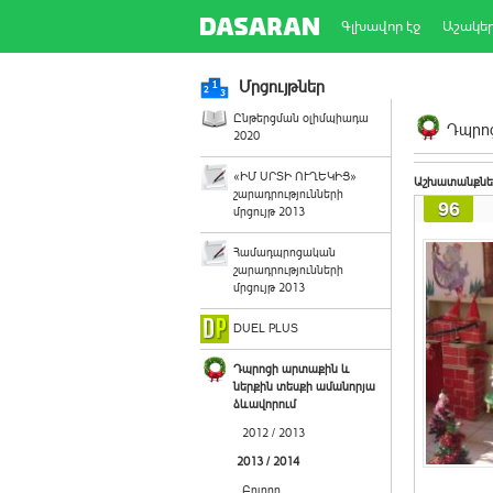
Գլխավոր էջ
Աշակե
Մրցույթներ
Ընթերցման օլիմպիադա
Դպրոց
2020
«ԻՄ ՍՐՏԻ ՈՒՂԵԿԻՑ»
Աշխատանքնե
շարադրությունների
96
մրցույթ 2013
Համադպրոցական
շարադրությունների
մրցույթ 2013
DUEL PLUS
Դպրոցի արտաքին և
ներքին տեսքի ամանորյա
ձևավորում
2012 / 2013
2013 / 2014
Բոլորը