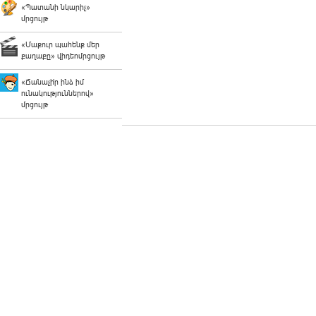
«Պատանի նկարիչ»
մրցույթ
«Մաքուր պահենք մեր
քաղաքը» վիդեոմրցույթ
«Ճանաչի՛ր ինձ իմ
ունակություններով»
մրցույթ