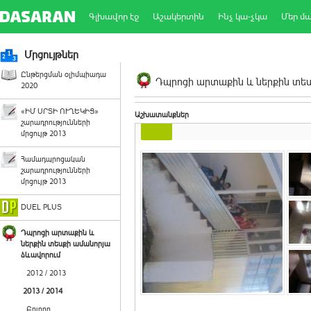
Գլխավոր էջ
Աշակերտին
Ինչ կա-չկա
Մեր մ
Մրցույթներ
Ընթերցման օլիմպիադա
Դպրոցի արտաքին և ներքին տեսք
2020
«ԻՄ ՍՐՏԻ ՈՒՂԵԿԻՑ»
Աշխատանքներ
շարադրությունների
մրցույթ 2013
Համադպրոցական
շարադրությունների
մրցույթ 2013
DUEL PLUS
Դպրոցի արտաքին և
ներքին տեսքի ամանորյա
ձևավորում
2012 / 2013
2013 / 2014
Բոլորը