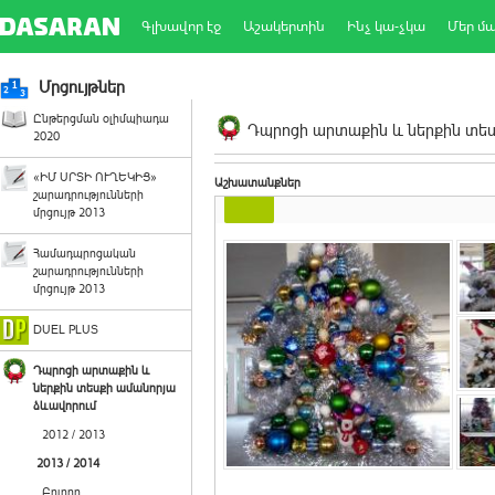
Գլխավոր էջ
Աշակերտին
Ինչ կա-չկա
Մեր մ
Մրցույթներ
Ընթերցման օլիմպիադա
Դպրոցի արտաքին և ներքին տեսք
2020
«ԻՄ ՍՐՏԻ ՈՒՂԵԿԻՑ»
Աշխատանքներ
շարադրությունների
մրցույթ 2013
Համադպրոցական
շարադրությունների
մրցույթ 2013
DUEL PLUS
Դպրոցի արտաքին և
ներքին տեսքի ամանորյա
ձևավորում
2012 / 2013
2013 / 2014
Բոլորը