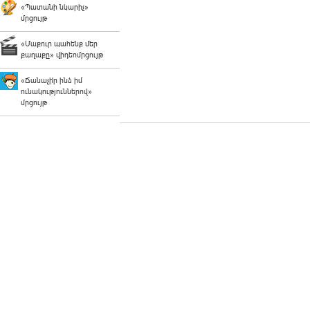
«Պատանի նկարիչ»
մրցույթ
«Մաքուր պահենք մեր
քաղաքը» վիդեոմրցույթ
«Ճանաչի՛ր ինձ իմ
ունակություններով»
մրցույթ