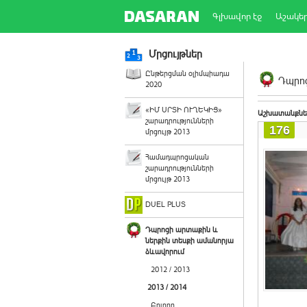
Գլխավոր էջ
Աշակե
Մրցույթներ
Ընթերցման օլիմպիադա
Դպրոց
2020
«ԻՄ ՍՐՏԻ ՈՒՂԵԿԻՑ»
Աշխատանքնե
շարադրությունների
176
մրցույթ 2013
Համադպրոցական
շարադրությունների
մրցույթ 2013
DUEL PLUS
Դպրոցի արտաքին և
ներքին տեսքի ամանորյա
ձևավորում
2012 / 2013
2013 / 2014
Բոլորը