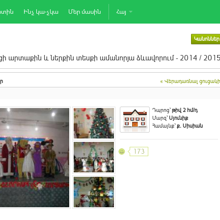
րտին
Ինչ կա-չկա
Մեր մասին
Հայ
Կանոններ
ի արտաքին և ներքին տեսքի ամանորյա ձևավորում - 2014 / 201
ր
« Վերադառնալ ցուցակ
Դպրոց`
թիվ 2 հմ/դ
Մարզ`
Սյունիք
Համայնք`
ք. Սիսիան
173