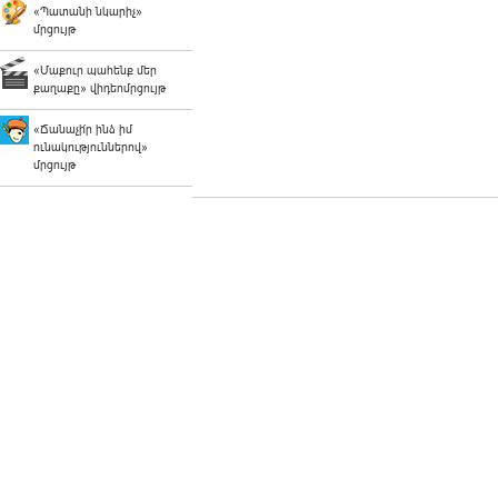
«Պատանի նկարիչ»
մրցույթ
«Մաքուր պահենք մեր
քաղաքը» վիդեոմրցույթ
«Ճանաչի՛ր ինձ իմ
ունակություններով»
մրցույթ