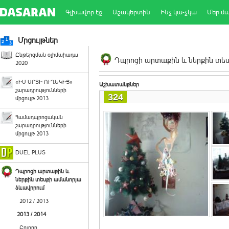
Գլխավոր էջ
Աշակերտին
Ինչ կա-չկա
Մեր մ
Մրցույթներ
Ընթերցման օլիմպիադա
Դպրոցի արտաքին և ներքին տեսք
2020
«ԻՄ ՍՐՏԻ ՈՒՂԵԿԻՑ»
Աշխատանքներ
շարադրությունների
324
մրցույթ 2013
Համադպրոցական
շարադրությունների
մրցույթ 2013
DUEL PLUS
Դպրոցի արտաքին և
ներքին տեսքի ամանորյա
ձևավորում
2012 / 2013
2013 / 2014
Բոլորը