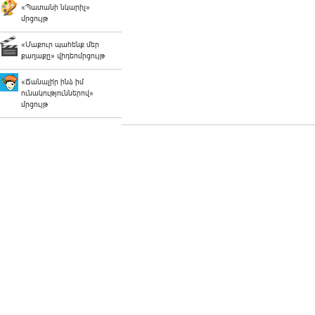
«Պատանի նկարիչ»
մրցույթ
«Մաքուր պահենք մեր
քաղաքը» վիդեոմրցույթ
«Ճանաչի՛ր ինձ իմ
ունակություններով»
մրցույթ