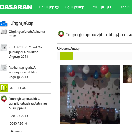
Գլխավոր էջ
Աշակերտին
Ինչ կա-չկա
Մեր մ
Մրցույթներ
Ընթերցման օլիմպիադա
Դպրոցի արտաքին և ներքին տեսք
2020
«ԻՄ ՍՐՏԻ ՈՒՂԵԿԻՑ»
Աշխատանքներ
շարադրությունների
մրցույթ 2013
Համադպրոցական
շարադրությունների
մրցույթ 2013
DUEL PLUS
Դպրոցի արտաքին և
ներքին տեսքի ամանորյա
ձևավորում
2012 / 2013
2013 / 2014
Բոլորը