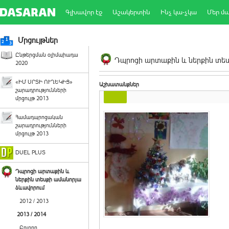
Գլխավոր էջ
Աշակերտին
Ինչ կա-չկա
Մեր մ
Մրցույթներ
Ընթերցման օլիմպիադա
Դպրոցի արտաքին և ներքին տեսք
2020
«ԻՄ ՍՐՏԻ ՈՒՂԵԿԻՑ»
Աշխատանքներ
շարադրությունների
մրցույթ 2013
Համադպրոցական
շարադրությունների
մրցույթ 2013
DUEL PLUS
Դպրոցի արտաքին և
ներքին տեսքի ամանորյա
ձևավորում
2012 / 2013
2013 / 2014
Բոլորը