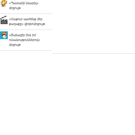
«Պատանի նկարիչ»
մրցույթ
«Մաքուր պահենք մեր
քաղաքը» վիդեոմրցույթ
«Ճանաչի՛ր ինձ իմ
ունակություններով»
մրցույթ