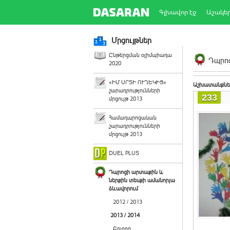
Գլխավոր էջ
Աշակե
Մրցույթներ
Ընթերցման օլիմպիադա
Դպրոց
2020
«ԻՄ ՍՐՏԻ ՈՒՂԵԿԻՑ»
Աշխատանքնե
շարադրությունների
233
մրցույթ 2013
Համադպրոցական
շարադրությունների
մրցույթ 2013
DUEL PLUS
Դպրոցի արտաքին և
ներքին տեսքի ամանորյա
ձևավորում
2012 / 2013
2013 / 2014
Բոլորը