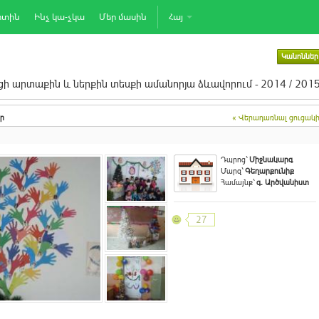
րտին
Ինչ կա-չկա
Մեր մասին
Հայ
Կանոններ
ի արտաքին և ներքին տեսքի ամանորյա ձևավորում - 2014 / 201
ր
« Վերադառնալ ցուցակ
Դպրոց`
Միջնակարգ
Մարզ`
Գեղարքունիք
Համայնք`
գ. Արծվանիստ
27