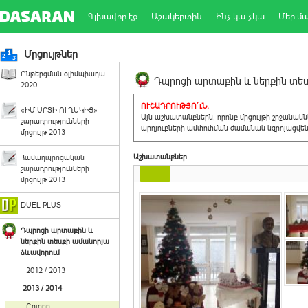
Գլխավոր էջ
Աշակերտին
Ինչ կա-չկա
Մեր մ
Մրցույթներ
Ընթերցման օլիմպիադա
Դպրոցի արտաքին և ներքին տեսք
2020
ՈՒՇԱԴՐՈՒԹՅՈ´ւՆ.
«ԻՄ ՍՐՏԻ ՈՒՂԵԿԻՑ»
Այն աշխատանքներն, որոնք մրցույթի շրջանակ
շարադրությունների
արդյուքների ամփոփման ժամանակ կզրոյացվեն 
մրցույթ 2013
Աշխատանքներ
Համադպրոցական
շարադրությունների
մրցույթ 2013
DUEL PLUS
Դպրոցի արտաքին և
ներքին տեսքի ամանորյա
ձևավորում
2012 / 2013
2013 / 2014
Բոլորը