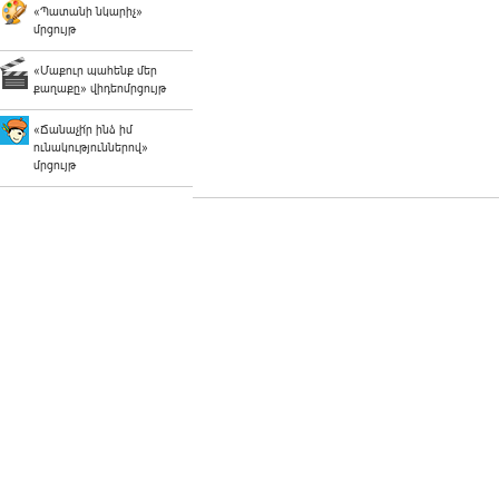
«Պատանի նկարիչ»
մրցույթ
«Մաքուր պահենք մեր
քաղաքը» վիդեոմրցույթ
«Ճանաչի՛ր ինձ իմ
ունակություններով»
մրցույթ