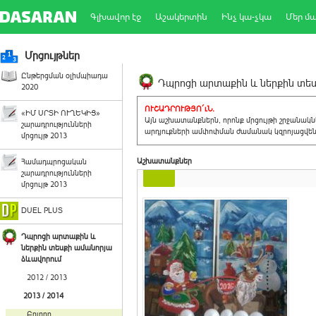
Գլխավոր էջ
Աշակերտին
Ինչ կա-չկա
Մեր մ
Մրցույթներ
Ընթերցման օլիմպիադա
Դպրոցի արտաքին և ներքին տեսք
2020
ՈՒՇԱԴՐՈՒԹՅՈ´ւՆ.
«ԻՄ ՍՐՏԻ ՈՒՂԵԿԻՑ»
Այն աշխատանքներն, որոնք մրցույթի շրջանակ
շարադրությունների
արդյուքների ամփոփման ժամանակ կզրոյացվեն 
մրցույթ 2013
Աշխատանքներ
Համադպրոցական
շարադրությունների
մրցույթ 2013
DUEL PLUS
Դպրոցի արտաքին և
ներքին տեսքի ամանորյա
ձևավորում
2012 / 2013
2013 / 2014
Բոլորը