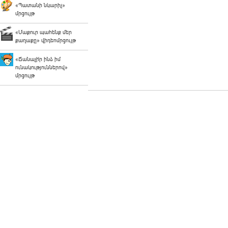
«Պատանի նկարիչ»
մրցույթ
«Մաքուր պահենք մեր
քաղաքը» վիդեոմրցույթ
«Ճանաչի՛ր ինձ իմ
ունակություններով»
մրցույթ