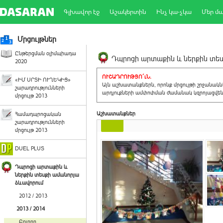
Գլխավոր էջ
Աշակերտին
Ինչ կա-չկա
Մեր մ
Մրցույթներ
Ընթերցման օլիմպիադա
Դպրոցի արտաքին և ներքին տեսք
2020
ՈՒՇԱԴՐՈՒԹՅՈ´ւՆ.
«ԻՄ ՍՐՏԻ ՈՒՂԵԿԻՑ»
Այն աշխատանքներն, որոնք մրցույթի շրջանակ
շարադրությունների
արդյուքների ամփոփման ժամանակ կզրոյացվեն 
մրցույթ 2013
Աշխատանքներ
Համադպրոցական
շարադրությունների
մրցույթ 2013
DUEL PLUS
Դպրոցի արտաքին և
ներքին տեսքի ամանորյա
ձևավորում
2012 / 2013
2013 / 2014
Բոլորը