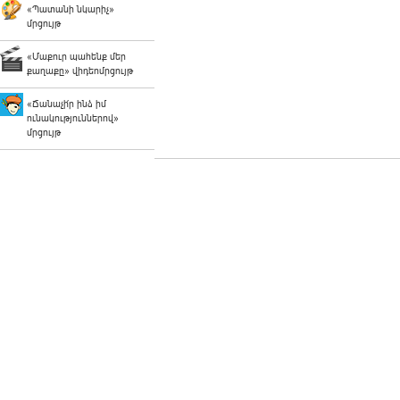
«Պատանի նկարիչ»
մրցույթ
«Մաքուր պահենք մեր
քաղաքը» վիդեոմրցույթ
«Ճանաչի՛ր ինձ իմ
ունակություններով»
մրցույթ