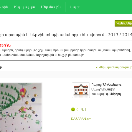
րտին
Ինչ կա-չկա
Մեր մասին
Հայ
Կանոններ
ի արտաքին և ներքին տեսքի ամանորյա ձևավորում - 2013 / 201
ՅՈ´ւՆ.
նքներն, որոնք մրցույթի շրջանակներում միավորներ կկուտակեն այլ ճանապարհներով,
ի ամփոփման ժամանակ կզրոյացվեն և հաշվի չեն առնվի:
ր
« Վերադառնալ ցուցակ
Դպրոց`
Միջնակարգ
Մարզ`
Արմավիր
Համայնք`
գ. Ամբերդ
4.1
DASARAN.am