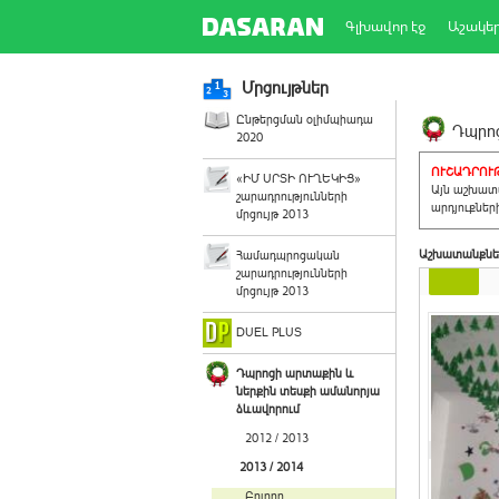
Գլխավոր էջ
Աշակե
Մրցույթներ
Ընթերցման օլիմպիադա
Դպրոց
2020
ՈՒՇԱԴՐՈՒԹ
«ԻՄ ՍՐՏԻ ՈՒՂԵԿԻՑ»
Այն աշխատա
շարադրությունների
արդյուքներ
մրցույթ 2013
Աշխատանքնե
Համադպրոցական
շարադրությունների
մրցույթ 2013
DUEL PLUS
Դպրոցի արտաքին և
ներքին տեսքի ամանորյա
ձևավորում
2012 / 2013
2013 / 2014
Բոլորը