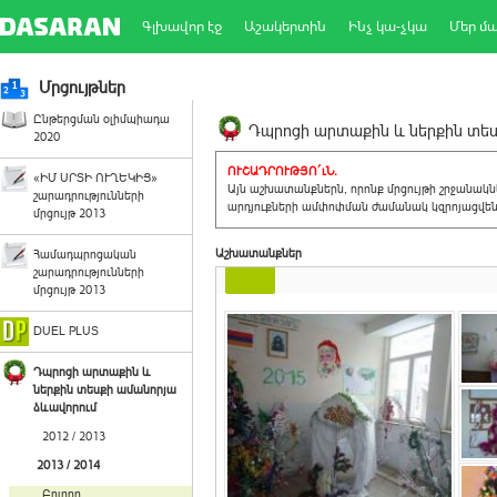
Գլխավոր էջ
Աշակերտին
Ինչ կա-չկա
Մեր մ
Մրցույթներ
Ընթերցման օլիմպիադա
Դպրոցի արտաքին և ներքին տեսք
2020
ՈՒՇԱԴՐՈՒԹՅՈ´ւՆ.
«ԻՄ ՍՐՏԻ ՈՒՂԵԿԻՑ»
Այն աշխատանքներն, որոնք մրցույթի շրջանակ
շարադրությունների
արդյուքների ամփոփման ժամանակ կզրոյացվեն 
մրցույթ 2013
Աշխատանքներ
Համադպրոցական
շարադրությունների
մրցույթ 2013
DUEL PLUS
Դպրոցի արտաքին և
ներքին տեսքի ամանորյա
ձևավորում
2012 / 2013
2013 / 2014
Բոլորը