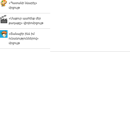
«Պատանի նկարիչ»
մրցույթ
«Մաքուր պահենք մեր
քաղաքը» վիդեոմրցույթ
«Ճանաչի՛ր ինձ իմ
ունակություններով»
մրցույթ