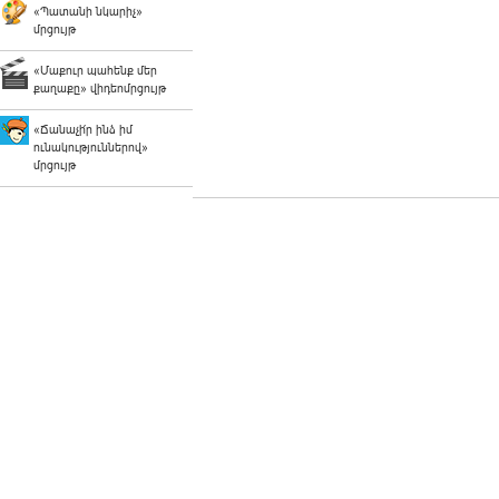
«Պատանի նկարիչ»
մրցույթ
«Մաքուր պահենք մեր
քաղաքը» վիդեոմրցույթ
«Ճանաչի՛ր ինձ իմ
ունակություններով»
մրցույթ