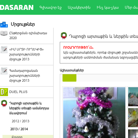
Գլխավոր էջ
Աշակերտին
Ինչ կա-չկա
Մեր մ
Մրցույթներ
Ընթերցման օլիմպիադա
Դպրոցի արտաքին և ներքին տեսք
2020
ՈՒՇԱԴՐՈՒԹՅՈ´ւՆ.
«ԻՄ ՍՐՏԻ ՈՒՂԵԿԻՑ»
Այն աշխատանքներն, որոնք մրցույթի շրջանակ
շարադրությունների
արդյուքների ամփոփման ժամանակ կզրոյացվեն 
մրցույթ 2013
Աշխատանքներ
Համադպրոցական
շարադրությունների
մրցույթ 2013
DUEL PLUS
Դպրոցի արտաքին և
ներքին տեսքի ամանորյա
ձևավորում
2012 / 2013
2013 / 2014
Բոլորը