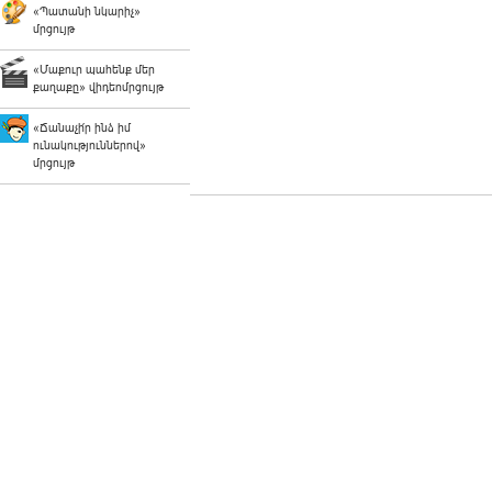
«Պատանի նկարիչ»
մրցույթ
«Մաքուր պահենք մեր
քաղաքը» վիդեոմրցույթ
«Ճանաչի՛ր ինձ իմ
ունակություններով»
մրցույթ