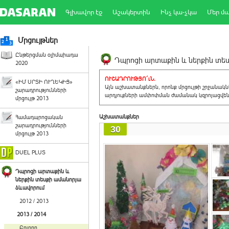
Գլխավոր էջ
Աշակերտին
Ինչ կա-չկա
Մեր մ
Մրցույթներ
Ընթերցման օլիմպիադա
Դպրոցի արտաքին և ներքին տեսք
2020
ՈՒՇԱԴՐՈՒԹՅՈ´ւՆ.
«ԻՄ ՍՐՏԻ ՈՒՂԵԿԻՑ»
Այն աշխատանքներն, որոնք մրցույթի շրջանակ
շարադրությունների
արդյուքների ամփոփման ժամանակ կզրոյացվեն 
մրցույթ 2013
Աշխատանքներ
Համադպրոցական
շարադրությունների
30
մրցույթ 2013
DUEL PLUS
Դպրոցի արտաքին և
ներքին տեսքի ամանորյա
ձևավորում
2012 / 2013
2013 / 2014
Բոլորը