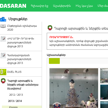
Գլխավոր էջ
Աշակերտին
Ինչ կա-չկա
Մեր մ
Մրցույթներ
Ընթերցման օլիմպիադա
Դպրոցի արտաքին և ներքին տեսք
2020
ՈՒՇԱԴՐՈՒԹՅՈ´ւՆ.
«ԻՄ ՍՐՏԻ ՈՒՂԵԿԻՑ»
Այն աշխատանքներն, որոնք մրցույթի շրջանակ
շարադրությունների
արդյուքների ամփոփման ժամանակ կզրոյացվեն 
մրցույթ 2013
Աշխատանքներ
Համադպրոցական
շարադրությունների
մրցույթ 2013
DUEL PLUS
Դպրոցի արտաքին և
ներքին տեսքի ամանորյա
ձևավորում
2012 / 2013
2013 / 2014
Բոլորը