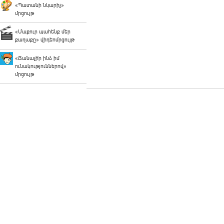
«Պատանի նկարիչ»
մրցույթ
«Մաքուր պահենք մեր
քաղաքը» վիդեոմրցույթ
«Ճանաչի՛ր ինձ իմ
ունակություններով»
մրցույթ