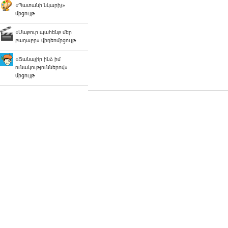
«Պատանի նկարիչ»
մրցույթ
«Մաքուր պահենք մեր
քաղաքը» վիդեոմրցույթ
«Ճանաչի՛ր ինձ իմ
ունակություններով»
մրցույթ