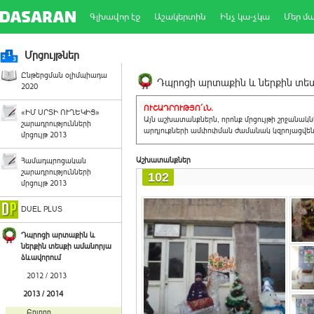
Գլխավոր էջ
Աշակերտին
Ինչ կա-չկա
Մեր մ
Մրցույթներ
Ընթերցման օլիմպիադա
Դպրոցի արտաքին և ներքին տեսք
2020
ՈՒՇԱԴՐՈՒԹՅՈ´ւՆ.
«ԻՄ ՍՐՏԻ ՈՒՂԵԿԻՑ»
Այն աշխատանքներն, որոնք մրցույթի շրջանակ
շարադրությունների
արդյուքների ամփոփման ժամանակ կզրոյացվեն 
մրցույթ 2013
Աշխատանքներ
Համադպրոցական
շարադրությունների
102
մրցույթ 2013
DUEL PLUS
Դպրոցի արտաքին և
ներքին տեսքի ամանորյա
ձևավորում
2012 / 2013
2013 / 2014
Բոլորը