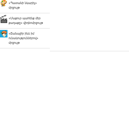
«Պատանի նկարիչ»
մրցույթ
«Մաքուր պահենք մեր
քաղաքը» վիդեոմրցույթ
«Ճանաչի՛ր ինձ իմ
ունակություններով»
մրցույթ