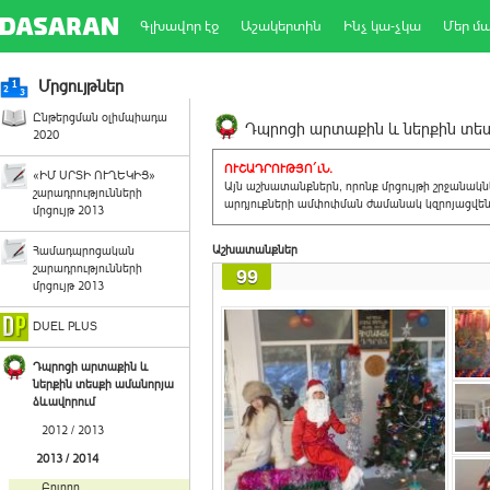
Գլխավոր էջ
Աշակերտին
Ինչ կա-չկա
Մեր մ
Մրցույթներ
Ընթերցման օլիմպիադա
Դպրոցի արտաքին և ներքին տեսք
2020
ՈՒՇԱԴՐՈՒԹՅՈ´ւՆ.
«ԻՄ ՍՐՏԻ ՈՒՂԵԿԻՑ»
Այն աշխատանքներն, որոնք մրցույթի շրջանակ
շարադրությունների
արդյուքների ամփոփման ժամանակ կզրոյացվեն 
մրցույթ 2013
Աշխատանքներ
Համադպրոցական
շարադրությունների
99
մրցույթ 2013
DUEL PLUS
Դպրոցի արտաքին և
ներքին տեսքի ամանորյա
ձևավորում
2012 / 2013
2013 / 2014
Բոլորը