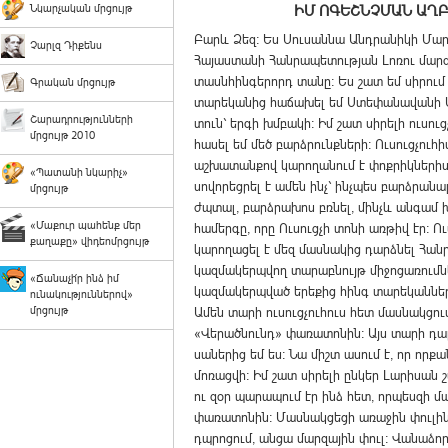
Նկարչական մրցույթ
ԻՄ ՈԳԵՇՆՉՄԱՆ ԱՂԲ
Բարև Ձեզ: Ես Սուսաննա Անդրանիկի Մար
Չարլզ Դիքենս
Հայաստանի Հանրապետության Լոռու մար
տասնհինգերորդ տանը: Ես շատ եմ սիրում 
Գրական մրցույթ
տարեկանից հաճախել եմ Ստեփանավանի Ա
Շարադրությունների
տուն` երգի խմբակի: Իմ շատ սիրելի ուսուց
մրցույթ 2010
հասել եմ մեծ բարձրունքների: Ուսուցչուհ
աշխատանքով կարողանում է փոքրիկներիս 
«Պատանի նկարիչ»
սովորեցրել է ամեն ինչ` ինչպես բարձրանալ
մրցույթ
ժպտալ, բարձրախոս բռնել, մինչև անգամ
«Մաքուր պահենք մեր
համերգը, որը Ուսուցչի տոնի առթիվ էր: Ո
քաղաքը» վիդեոմրցույթ
կարողացել է մեզ մասնակից դարձնել Հա
կազմակերպվող տարաբնույթ միջոցառումն
«Ճանաչի՛ր ինձ իմ
կազմակերպված երեքից հինգ տարեկաններ
ունակություններով»
մրցույթ
Ամեն տարի ուսուցչուհուս հետ մասնակցու
«Վերածնունդ» փառատոնին: Այս տարի դար
սաներից եմ ես: Նա միշտ ասում է, որ որք
մոռացվի: Իմ շատ սիրելի ընկեր Լարիսան 
ու զօր պարապում էր ինձ հետ, որպեսզի մ
փառատոնին: Մասնակցեցի առաջին փուլի
դպրոցում, անցա մարզային փուլ: Վանաձոր