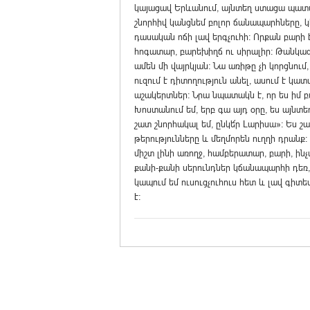
կայացավ Երևանում, այնտեղ ստացա պատվոգ
շնորհիվ կանցնեմ բոլոր ճանապարհները,
դասական ոճի լավ երգչուհի: Որքան բարի է
հոգատար, բարեխիղճ ու սիրալիր: Թանկագի
ամեն մի վայրկյան: Նա առիթը չի կորցնում
ուզում է դիտողություն անել, ասում է կա
աշակերտներ: Նրա նպատակն է, որ ես իմ 
Խոստանում եմ, երբ գա այդ օրը, ես այնտեղ
շատ շնորհակալ եմ, ընկե՜ր Լարիսա»: Ես շա
թերությունները և մեղմորեն ուղղի դրանք: 
միշտ լինի առողջ, համբերատար, բարի, ինչ
քանի-քանի սերունդներ կճանապարհի դեռ, 
կապում եմ ուսուցչուհուս հետ և լավ գիտեմ
է: