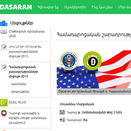
Գլխավոր էջ
Աշակերտին
Ինչ կա-չկա
Մեր մ
Մրցույթներ
Ընթերցման օլիմպիադա
Համադպրոցական շարադրությո
2020
«ԻՄ ՍՐՏԻ ՈՒՂԵԿԻՑ»
շարադրությունների
մրցույթ 2013
Համադպրոցական
շարադրությունների
մրցույթ 2013
Կանոններ
Արդյունքներ
DUEL PLUS
Սուսաննա Մարջանյան
Դպրոց՝
ք. Ստեփանավանի թիվ 2 հմ/դ
Դպրոցի արտաքին և
ներքին տեսքի ամանորյա
Դասարան՝
9-բ
ձևավորում