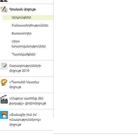
Գրական մրցույթ
Արդյունքներ
Բանաստեղծություններ
Քառատողեր
Սիրո
խոստովանություններ
Պատմվածքներ
Շարադրությունների
մրցույթ 2010
«Պատանի նկարիչ»
մրցույթ
«Մաքուր պահենք մեր
քաղաքը» վիդեոմրցույթ
«Ճանաչի՛ր ինձ իմ
ունակություններով»
մրցույթ