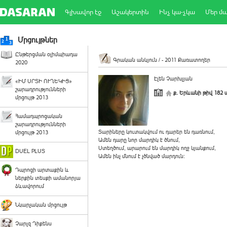
Գլխավոր էջ
Աշակերտին
Ինչ կա-չկա
Մեր մ
Մրցույթներ
Ընթերցման օլիմպիադա
Գրական անկյուն / - 2011
Քառատողեր
2020
Էլեն Չարխչյան
«ԻՄ ՍՐՏԻ ՈՒՂԵԿԻՑ»
շարադրությունների
ք. Երևանի թիվ 182 
մրցույթ 2013
Համադպրոցական
շարադրությունների
Տարիները կուտակվում ու դարեր են դառնում,
մրցույթ 2013
Ամեն դարը նոր մարդիկ է ծնում,
Ստեղծում, արարում են մարդիկ ողջ կյանքում,
DUEL PLUS
Ամեն ինչ մնում է չծնված մարդուն:
Դպրոցի արտաքին և
ներքին տեսքի ամանորյա
ձևավորում
Նկարչական մրցույթ
Չարլզ Դիքենս