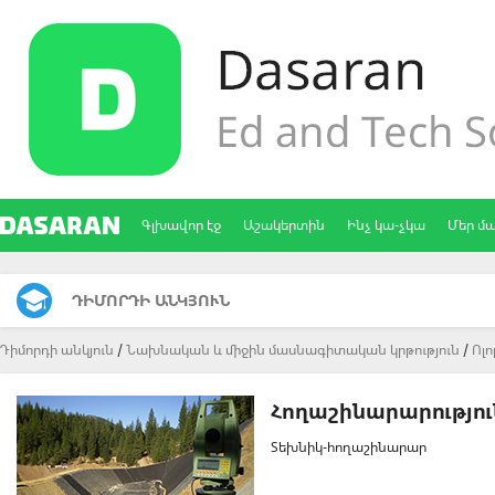
Գլխավոր էջ
Աշակերտին
Ինչ կա-չկա
Մեր մ
ԴԻՄՈՐԴԻ ԱՆԿՅՈՒՆ
Դիմորդի անկյուն
Նախնական և միջին մասնագիտական կրթություն
Ոլ
Հողաշինարարությու
Տեխնիկ-հողաշինարար