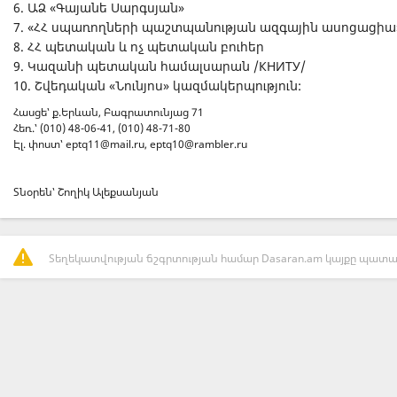
6. ԱՁ «Գայանե Սարգսյան»
7. «ՀՀ սպառողների պաշտպանության ազգային ասոցացիա
8. ՀՀ պետական և ոչ պետական բուհեր
9. Կազանի պետական համալսարան /КНИТУ/
10. Շվեդական «Նունյոս» կազմակերպություն:
Հասցե՝ ք.Երևան, Բագրատունյաց 71
Հեռ.՝ (010) 48-06-41, (010) 48-71-80
Էլ. փոստ՝
eptq11@mail.ru
,
eptq10@rambler.ru
Տնօրեն՝ Շողիկ Ալեքսանյան
Տեղեկատվության ճշգրտության համար Dasaran.am կայքը պատաս