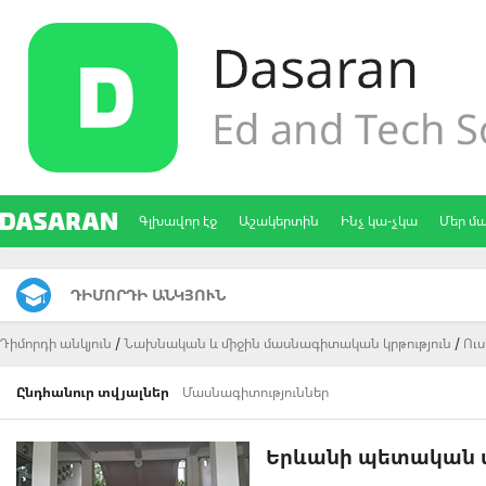
Գլխավոր էջ
Աշակերտին
Ինչ կա-չկա
Մեր մ
ԴԻՄՈՐԴԻ ԱՆԿՅՈՒՆ
Դիմորդի անկյուն
Նախնական և միջին մասնագիտական կրթություն
Ու
Ընդհանուր տվյալներ
Մասնագիտություններ
Երևանի պետական տ