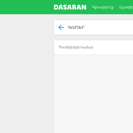
Գլխավոր էջ
Աշակե
ԽԱՂԵՐ
Պստիկների համար