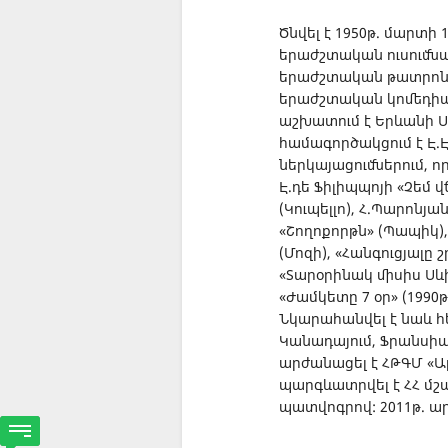
Ծնվել է 1950թ. մարտի 
երաժշտական ուսումնա
երաժշտական թատրոնի
երաժշտական կոմեդիայ
աշխատում է Երևանի 
համագործակցում է Է.
ներկայացումներում, ո
Է.դե Ֆիլիպպոյի «Չեմ վ
(Կուպելլո), Հ.Պարոնյ
«Շողոքորթն» (Պապիկ)
(Մոզի), «Հանգուցյալը 
«Տարօրինակ միսիս Սևիջ
«Ժամկետը 7 օր» (1990թ
Նկարահանվել է նաև հե
Կանադայում, Ֆրանսիայո
արժանացել է ՀԹԳՄ «Ա
պարգևատրվել է ՀՀ մշ
պատվոգրով: 2011թ. 