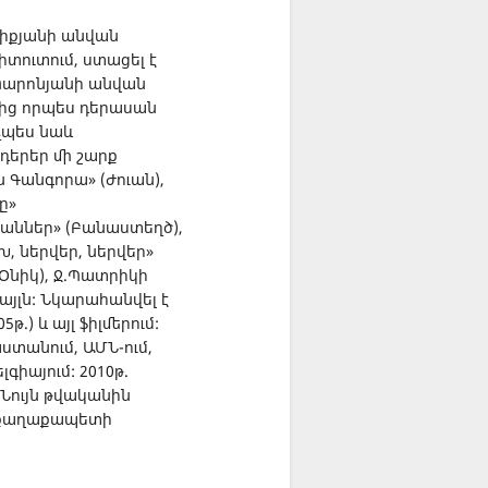
ելիքյանի անվան
տուտում, ստացել է
Պարոնյանի անվան
-ից որպես դերասան
չպես նաև
դերեր մի շարք
ն Գանգորա» (Ժուան),
ը»
կաններ» (Բանաստեղծ),
, ներվեր, ներվեր»
(Օնիկ), Ջ.Պատրիկի
 այլն: Նկարահանվել է
.) և այլ ֆիլմերում:
ստանում, ԱՄՆ-ում,
գիայում: 2010թ.
Նույն թվականին
ի քաղաքապետի