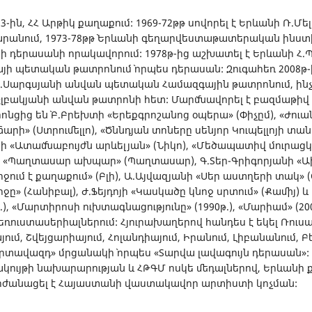
13-ին, ՀՀ Արթիկ քաղաքում: 1969-72թթ սովորել է Երևանի Ռ.Մ
րանում, 1973-78թթ` Երևանի գեղարվեստաթատերական ինստի
 դերասանի որակավորում: 1978թ-ից աշխատել է Երևանի Հ.
ի պետական թատրոնում` որպես դերասան: Զուգահեռ 2008թ
Ս.Սարգսյանի անվան պետական Համազգային թատրոնում, ին
Էլբակյանի անվան թատրոնի հետ: Մարմնավորել է բազմաթիվ 
րոնցից են` Բ.Բրեխտի «Երեքգրոշանոց օպերա» (Փիչըմ), «Ժուա
ճարի» (Ստրումելլո), «Ծննդյան տոները սենյոր Կուպելլոյի տան
անի «Ատամնաբույժն արևելյան» (Նիկո), «Մեծապատիվ մուրաց
, «Պաղտասար ախպար» (Պաղտասար), Գ.Տեր-Գրիգորյանի «Ախ
շրջում է քաղաքում» (Բլի), Ա.Այվազյանի «Սեր աստղերի տակ» 
ը» (Հանիբալ), Ժ.Ֆեյդոյի «Կասկածը կնոջ սրտում» (Քամիյ) և
.), «Մարտիրոսի ուխտագնացությունը» (1990թ.), «Մարիամ» (2005թ
ռուստասերիալներում: Հյուրախաղերով հանդես է եկել Ռուսա
ւմ, Շվեյցարիայում, Հոլանդիայում, Իրանում, Լիբանանում, Բել
րտավազդ» մրցանակի` որպես «Տարվա լավագույն դերասան»: 
ակույթի նախարարության և ՀԹԳՄ ոսկե մեդալներով, Երևան
արժանացել է Հայաստանի վաստակավոր արտիստի կոչման: