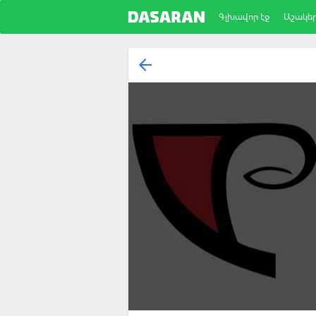
Գլխավոր էջ
Աշակե